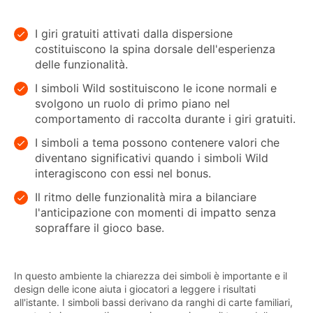
I giri gratuiti attivati dalla dispersione
costituiscono la spina dorsale dell'esperienza
delle funzionalità.
I simboli Wild sostituiscono le icone normali e
svolgono un ruolo di primo piano nel
comportamento di raccolta durante i giri gratuiti.
I simboli a tema possono contenere valori che
diventano significativi quando i simboli Wild
interagiscono con essi nel bonus.
Il ritmo delle funzionalità mira a bilanciare
l'anticipazione con momenti di impatto senza
sopraffare il gioco base.
In questo ambiente la chiarezza dei simboli è importante e il
design delle icone aiuta i giocatori a leggere i risultati
all'istante. I simboli bassi derivano da ranghi di carte familiari,