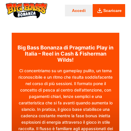
Accedi
Scaricare
Big Bass Bonanza di Pragmatic Play in
Italia – Reel in Cash & Fisherman
Wilds!
Ci concentriamo su un gameplay pulito, un tema
riconoscibile e un ritmo che risulta soddisfacente
nel corso di più sessioni. Il formato pone il
concetto di pesca al centro dell'attenzione, con
pagamenti chiari, lenze semplici e una
caratteristica che si fa avanti quando aumenta lo
slancio. In pratica, il gioco base stabilisce una
cadenza costante mentre la fase bonus inietta
esplosioni di energia attraverso il gioco in stile
raccolta. Il flusso è familiare agli appassionati dei