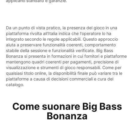
applicano standard e garanzie.
Da un punto di vista pratico, la presenza del gioco in una
piattaforma rivolta all'Italia indica che l'operatore lo ha
integrato secondo le regole applicabili. Questo approccio
aiuta a preservare funzionalità coerenti, comportamento
stabile della sessione e funzionalità verificate. Big Bass
Bonanza si presenta in formazioni in cui fornitori e piattaforme
mantengono quadri coerenti per pagamenti, precisione di
visualizzazione e strumenti di gioco responsabili. Come per
qualsiasi titolo online, la disponibilità finale può variare tra le
piattaforme a causa di decisioni commerciali e cura del
catalogo.
Come suonare Big Bass
Bonanza