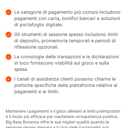
Le categorie di pagamento più comuni includono
pagamenti con carta, bonifici bancari e soluzioni
di portafoglio digitale.
Gli strumenti di sessione spesso includono limiti
di deposito, promemoria temporali e periodi di
riflessione opzionali.
Le cronologie delle transazioni e le dichiarazioni
in loco forniscono visibilità sul gioco e sulla
spesa.
I canali di assistenza clienti possono chiarire le
politiche specifiche della piattaforma relative ai
pagamenti e ai limiti.
Mantenere i pagamenti e il gioco allineati ai limiti preimpostati
è il modo più efficace per mantenere un'esperienza positiva.
Big Bass Bonanza offre le sue migliori qualità quando la
sessione rimane rilassata e il ciclo delle funzionalità può