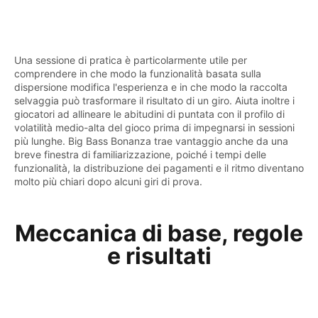
Una sessione di pratica è particolarmente utile per
comprendere in che modo la funzionalità basata sulla
dispersione modifica l'esperienza e in che modo la raccolta
selvaggia può trasformare il risultato di un giro. Aiuta inoltre i
giocatori ad allineare le abitudini di puntata con il profilo di
volatilità medio-alta del gioco prima di impegnarsi in sessioni
più lunghe. Big Bass Bonanza trae vantaggio anche da una
breve finestra di familiarizzazione, poiché i tempi delle
funzionalità, la distribuzione dei pagamenti e il ritmo diventano
molto più chiari dopo alcuni giri di prova.
Meccanica di base, regole
e risultati