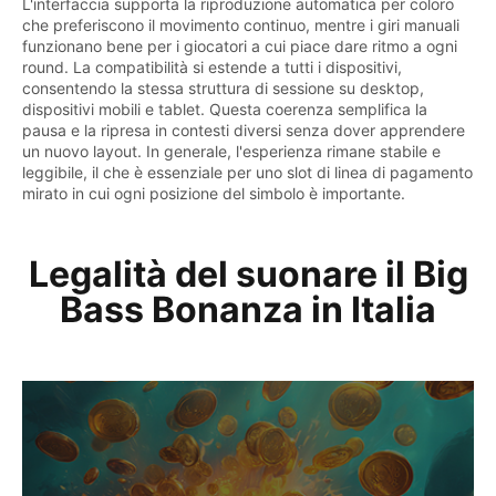
L'interfaccia supporta la riproduzione automatica per coloro
che preferiscono il movimento continuo, mentre i giri manuali
funzionano bene per i giocatori a cui piace dare ritmo a ogni
round. La compatibilità si estende a tutti i dispositivi,
consentendo la stessa struttura di sessione su desktop,
dispositivi mobili e tablet. Questa coerenza semplifica la
pausa e la ripresa in contesti diversi senza dover apprendere
un nuovo layout. In generale, l'esperienza rimane stabile e
leggibile, il che è essenziale per uno slot di linea di pagamento
mirato in cui ogni posizione del simbolo è importante.
Legalità del suonare il Big
Bass Bonanza in Italia